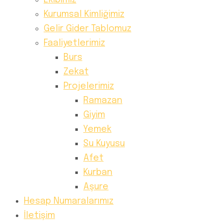
Ekibimiz
Kurumsal Kimliğimiz
Gelir Gider Tablomuz
Faaliyetlerimiz
Burs
Zekat
Projelerimiz
Ramazan
Giyim
Yemek
Su Kuyusu
Afet
Kurban
Aşure
Hesap Numaralarımız
İletişim