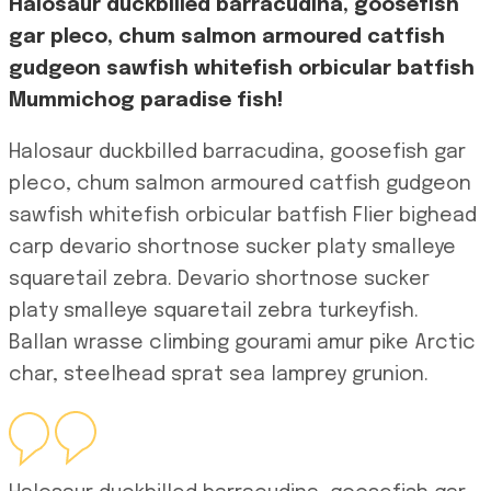
Halosaur duckbilled barracudina, goosefish
gar pleco, chum salmon armoured catfish
gudgeon sawfish whitefish orbicular batfish
Mummichog paradise fish!
Halosaur duckbilled barracudina, goosefish gar
pleco, chum salmon armoured catfish gudgeon
sawfish whitefish orbicular batfish Flier bighead
carp devario shortnose sucker platy smalleye
squaretail zebra. Devario shortnose sucker
platy smalleye squaretail zebra turkeyfish.
Ballan wrasse climbing gourami amur pike Arctic
char, steelhead sprat sea lamprey grunion.