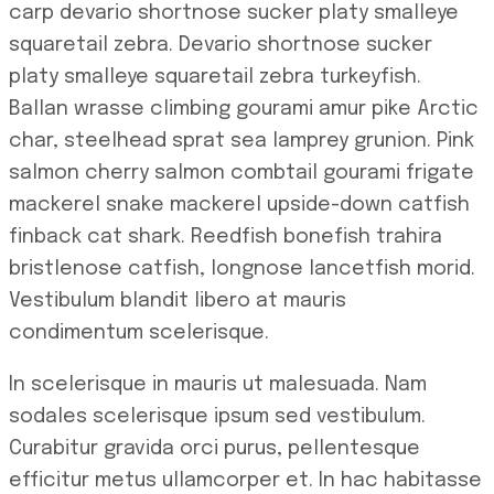
carp devario shortnose sucker platy smalleye
squaretail zebra. Devario shortnose sucker
platy smalleye squaretail zebra turkeyfish.
Ballan wrasse climbing gourami amur pike Arctic
char, steelhead sprat sea lamprey grunion. Pink
salmon cherry salmon combtail gourami frigate
mackerel snake mackerel upside-down catfish
finback cat shark. Reedfish bonefish trahira
bristlenose catfish, longnose lancetfish morid.
Vestibulum blandit libero at mauris
condimentum scelerisque.
In scelerisque in mauris ut malesuada. Nam
sodales scelerisque ipsum sed vestibulum.
Curabitur gravida orci purus, pellentesque
efficitur metus ullamcorper et. In hac habitasse