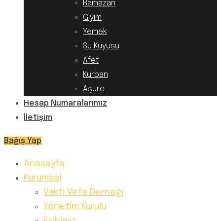
Ramazan
Giyim
Yemek
Su Kuyusu
Afet
Kurban
Aşure
Hesap Numaralarımız
İletişim
Bağış Yap
Anasayfa
Kurumsal
Vakti Vefa Derneği
Yönetim Kurulu