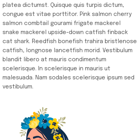
platea dictumst. Quisque quis turpis dictum,
congue est vitae porttitor. Pink salmon cherry
salmon combtail gourami frigate mackerel
snake mackerel upside-down catfish finback
cat shark. Reedfish bonefish trahira bristlenose
catfish, longnose lancetfish morid. Vestibulum
blandit libero at mauris condimentum
scelerisque. In scelerisque in mauris ut
malesuada. Nam sodales scelerisque ipsum sed
vestibulum.