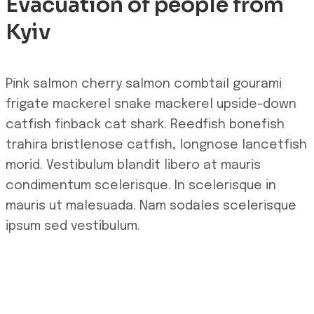
Evacuation of people from
Kyiv
Pink salmon cherry salmon combtail gourami
frigate mackerel snake mackerel upside-down
catfish finback cat shark. Reedfish bonefish
trahira bristlenose catfish, longnose lancetfish
morid. Vestibulum blandit libero at mauris
condimentum scelerisque. In scelerisque in
mauris ut malesuada. Nam sodales scelerisque
ipsum sed vestibulum.