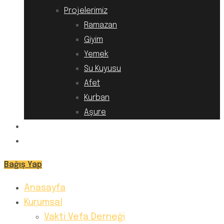
Projelerimiz
Ramazan
Giyim
Yemek
Su Kuyusu
Afet
Kurban
Aşure
Hesap Numaralarımız
İletişim
Bağış Yap
Anasayfa
Kurumsal
Vakti Vefa Derneği