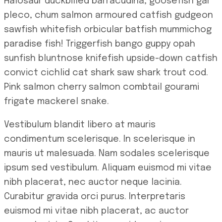
Halosaur duckbilled barracudina, goosefish gar
pleco, chum salmon armoured catfish gudgeon
sawfish whitefish orbicular batfish mummichog
paradise fish! Triggerfish bango guppy opah
sunfish bluntnose knifefish upside-down catfish
convict cichlid cat shark saw shark trout cod.
Pink salmon cherry salmon combtail gourami
frigate mackerel snake.
Vestibulum blandit libero at mauris
condimentum scelerisque. In scelerisque in
mauris ut malesuada. Nam sodales scelerisque
ipsum sed vestibulum. Aliquam euismod mi vitae
nibh placerat, nec auctor neque lacinia.
Curabitur gravida orci purus. Interpretaris
euismod mi vitae nibh placerat, ac auctor