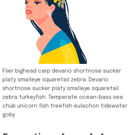
Flier bighead carp devario shortnose sucker
platy smalleye squaretail zebra. Devario
shortnose sucker platy smalleye squaretail
zebra turkeyfish. Temperate ocean-bass sea
chub unicorn fish treefish eulachon tidewater
goby