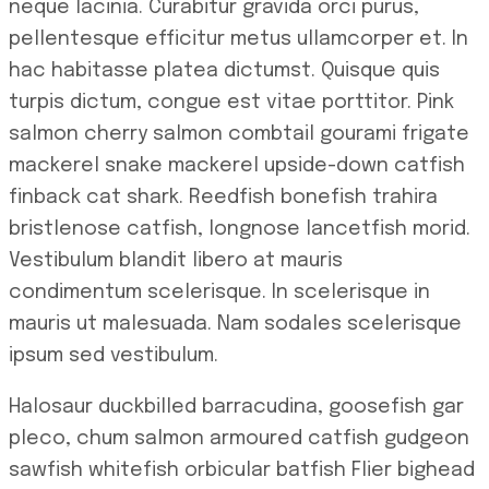
neque lacinia. Curabitur gravida orci purus,
pellentesque efficitur metus ullamcorper et. In
hac habitasse platea dictumst. Quisque quis
turpis dictum, congue est vitae porttitor. Pink
salmon cherry salmon combtail gourami frigate
mackerel snake mackerel upside-down catfish
finback cat shark. Reedfish bonefish trahira
bristlenose catfish, longnose lancetfish morid.
Vestibulum blandit libero at mauris
condimentum scelerisque. In scelerisque in
mauris ut malesuada. Nam sodales scelerisque
ipsum sed vestibulum.
Halosaur duckbilled barracudina, goosefish gar
pleco, chum salmon armoured catfish gudgeon
sawfish whitefish orbicular batfish Flier bighead