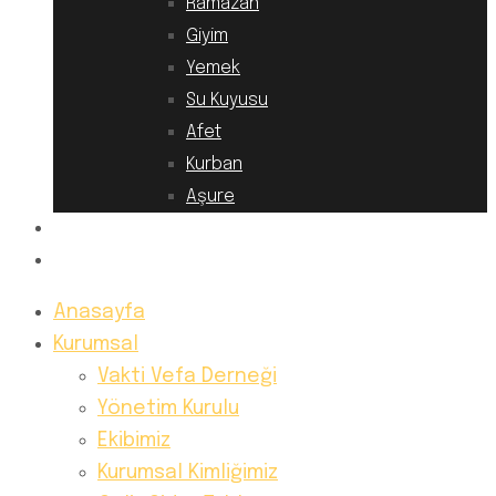
Ramazan
Giyim
Yemek
Su Kuyusu
Afet
Kurban
Aşure
Hesap Numaralarımız
İletişim
Anasayfa
Kurumsal
Vakti Vefa Derneği
Yönetim Kurulu
Ekibimiz
Kurumsal Kimliğimiz