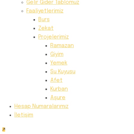
Gelir Gider Tablomuz
Faaliyetlerimiz
Burs
Zekat
Projelerimiz
Ramazan
Giyim
Yemek
Su Kuyusu
Afet
Kurban
Aşure
Hesap Numaralarımız
İletişim