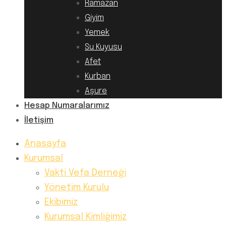
Ramazan
Giyim
Yemek
Su Kuyusu
Afet
Kurban
Aşure
Hesap Numaralarımız
İletişim
Anasayfa
Kurumsal
Vakti Vefa Derneği
Yönetim Kurulu
Ekibimiz
Kurumsal Kimliğimiz