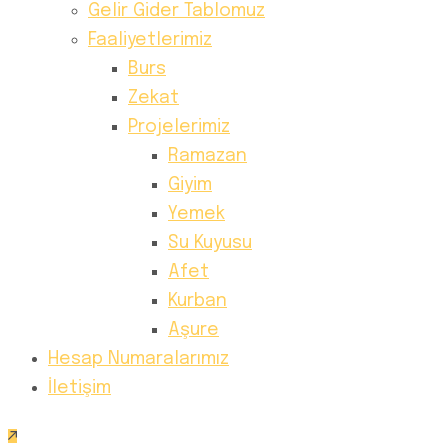
Gelir Gider Tablomuz
Faaliyetlerimiz
Burs
Zekat
Projelerimiz
Ramazan
Giyim
Yemek
Su Kuyusu
Afet
Kurban
Aşure
Hesap Numaralarımız
İletişim