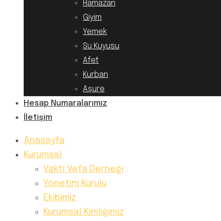
Ramazan
Giyim
Yemek
Su Kuyusu
Afet
Kurban
Aşure
Hesap Numaralarımız
İletişim
Anasayfa
Kurumsal
Vakti Vefa Derneği
Yönetim Kurulu
Ekibimiz
Kurumsal Kimliğimiz