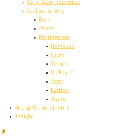
Gelir Gider Tablomuz
Faaliyetlerimiz
Burs
Zekat
Projelerimiz
Ramazan
Giyim
Yemek
Su Kuyusu
Afet
Kurban
Aşure
Hesap Numaralarımız
İletişim