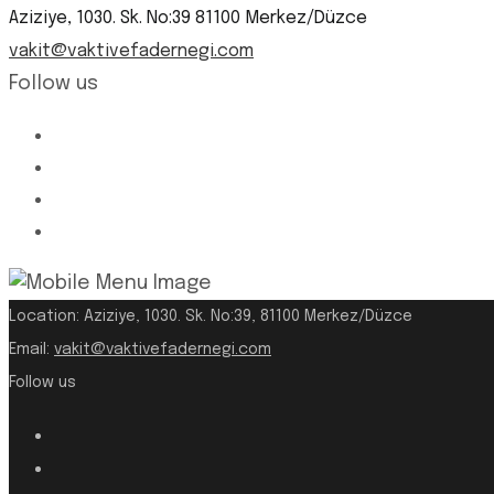
Aziziye, 1030. Sk. No:39 81100 Merkez/Düzce
vakit@vaktivefadernegi.com
Follow us
Location:
Aziziye, 1030. Sk. No:39, 81100 Merkez/Düzce
Email:
vakit@vaktivefadernegi.com
Follow us