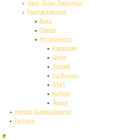
Gelir Gider Tablomuz
Faaliyetlerimiz
Burs
Zekat
Projelerimiz
Ramazan
Giyim
Yemek
Su Kuyusu
Afet
Kurban
Aşure
Hesap Numaralarımız
İletişim