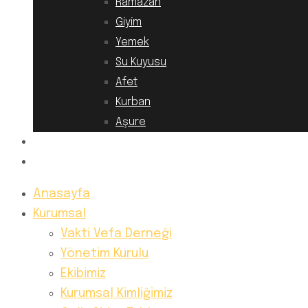
Ramazan
Giyim
Yemek
Su Kuyusu
Afet
Kurban
Aşure
Hesap Numaralarımız
İletişim
Anasayfa
Kurumsal
Vakti Vefa Derneği
Yönetim Kurulu
Ekibimiz
Kurumsal Kimliğimiz